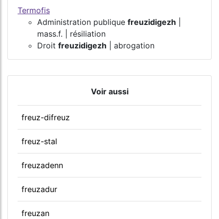
Termofis
Administration publique
freuzidigezh
|
mass.f. | résiliation
Droit
freuzidigezh
| abrogation
Voir aussi
freuz-difreuz
freuz-stal
freuzadenn
freuzadur
freuzan