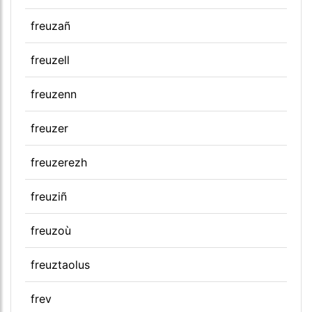
freuzañ
freuzell
freuzenn
freuzer
freuzerezh
freuziñ
freuzoù
freuztaolus
frev