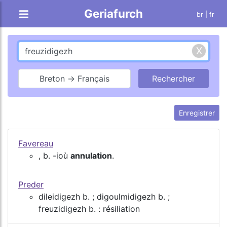
Geriafurch
br
| fr
Breton → Français
Enregistrer
Favereau
, b. -ioù
annulation
.
Preder
dileidigezh b. ; digoulmidigezh b. ;
freuzidigezh b. : résiliation