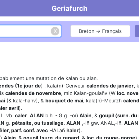
Geriafurch
Breton → Français
obablement une mutation de kalan ou alan.
endes (1e jour de
) : kala(n)-Genveur
calendes de janvier
, 
ais
calendes de novembre
, miz Kalan-gouiañv (W
loc. nov
ai
(& kala-hañv), &
bouquet de mai
, kala(n)-Meurzh
calen
er avril
).
ñ L, vb.
caler
.
ALAN
bih. -IG g. -où
Alain
, &
goupil (surn. du
AN
g.
pétasite, ou tussilage
.
ALAN
,-iñ gw. ANAL,-iñ.
ALAN
ler, parf. conf. avec
HALañ
haler
).
où
Alain
, &
goupil (surn. du renard
, &
loc. du rouge-gorge
).