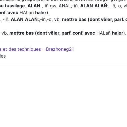
ou tussilage
.
ALAN
,-iñ gw. ANAL,-iñ.
ALAN
ALAÑ
:,-iñ,-o, 
onf. avec
HALañ
haler
).
,-iñ.
ALAN
ALAÑ
:,-iñ,-o, vb.
mettre bas (dont vêler, parf. 
, vb.
mettre bas (dont vêler, parf. conf. avec
HALañ
haler
).
es et des techniques – Brezhoneg21
des