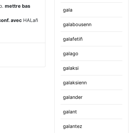
vb.
mettre bas
gala
conf. avec
HALañ
galabousenn
galafetiñ
galago
galaksi
galaksienn
galander
galant
galantez