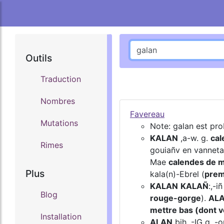
Outils
Traduction
Nombres
Favereau
Mutations
Note: galan est pr
KALAN
,a-w. g.
cal
Rimes
gouiañv en vannet
Mae
calendes de m
Plus
kala(n)-Ebrel (
premi
KALAN
KALAÑ
:,-i
Blog
rouge-gorge
).
AL
mettre bas (dont vê
Installation
ALAN
bih. -IG g. -