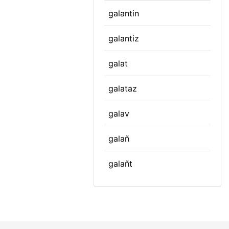
galantin
galantiz
galat
galataz
galav
galañ
galañt