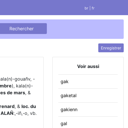
br
| fr
Enregistrer
Voir aussi
kala(n)-gouañv, -
gak
embre
), kala(n)-
des de mars
, &
gaketal
 renard
, &
loc. du
gakienn
ALAÑ
:,-iñ,-o, vb.
gal