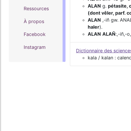
ALAN
g.
pétasite, 
Ressources
(dont vêler, parf. c
ALAN
,-iñ gw. ANAL
À propos
haler
).
ALAN
ALAÑ
:,-iñ,-o
Facebook
Instagram
Dictionnaire des scienc
kala / kalan : calen