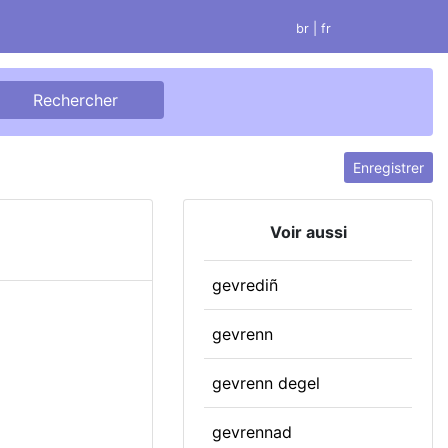
br
| fr
Enregistrer
Voir aussi
gevrediñ
gevrenn
gevrenn degel
gevrennad