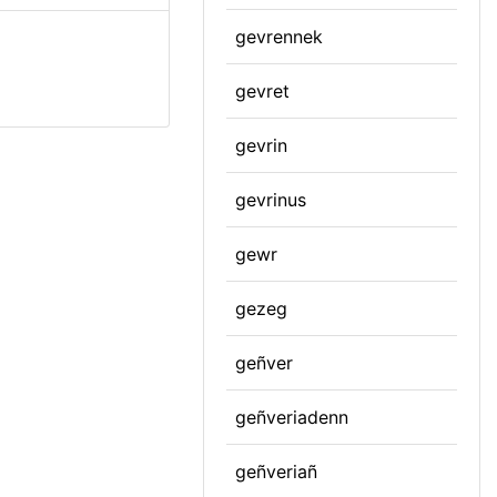
gevrennek
gevret
gevrin
gevrinus
gewr
gezeg
geñver
geñveriadenn
geñveriañ