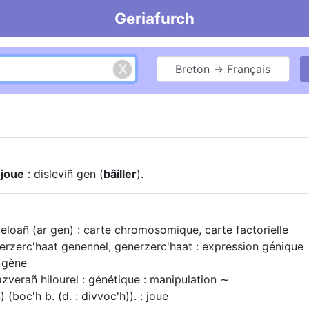
Geriafurch
Breton → Français
ù
joue
: disleviñ gen (
bâiller
).
deloañ (ar gen) : carte chromosomique, carte factorielle
 erzerc'haat genennel, generzerc'haat : expression génique
: gène
zverañ hilourel : génétique : manipulation ∼
) (boc'h b. (d. : divvoc'h)). : joue