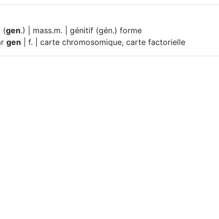
v (
gen
.) | mass.m. | génitif (gén.) forme
ar
gen
| f. | carte chromosomique, carte factorielle