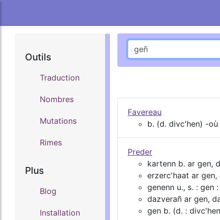
Outils
Traduction
Nombres
Favereau
Mutations
b. (d. divc'hen) -o
Rimes
Preder
kartenn b. ar gen, 
Plus
erzerc'haat ar gen,
genenn u., s. : gen 
Blog
dazverañ ar gen, da
gen b. (d. : divc'hen
Installation