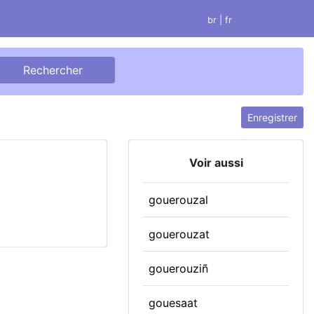
br
| fr
Enregistrer
Voir aussi
gouerouzal
gouerouzat
gouerouziñ
gouesaat