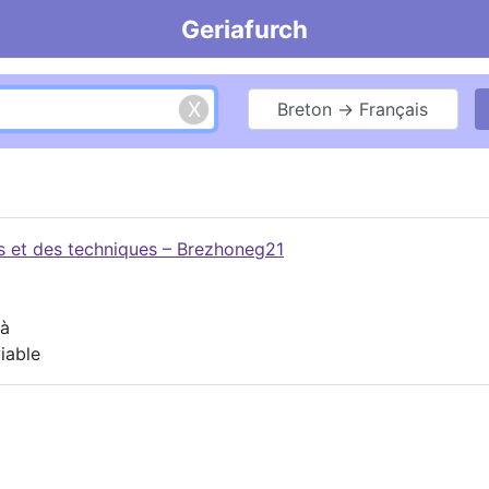
Geriafurch
Breton → Français
es et des techniques – Brezhoneg21
 à
iable