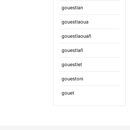
gouestlan
gouestlaoua
gouestlaouañ
gouestlañ
gouestlet
gouestoni
gouet