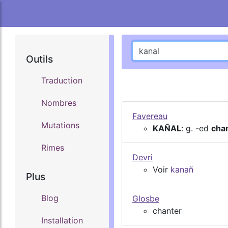
Outils
Traduction
Nombres
Favereau
Mutations
KAÑAL
: g. -ed
cha
Rimes
Devri
Voir
kanañ
Plus
Blog
Glosbe
chanter
Installation