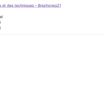
es et des techniques – Brezhoneg21
al
l
l