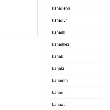
kanadenn
kanadur
kanailh
kanailhez
kanak
kanaki
kanamm
kanan
kanaou