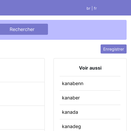
br
| fr
Enregistrer
Voir aussi
kanabenn
kanaber
kanada
kanadeg