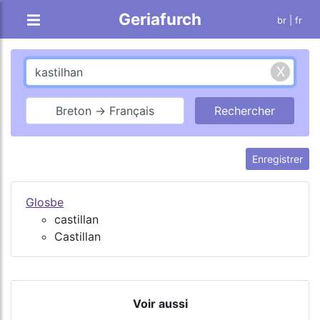
Geriafurch
br
| fr
Breton → Français
Enregistrer
Glosbe
castillan
Castillan
Voir aussi