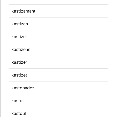
kastizamant
kastizan
kastizel
kastizenn
kastizer
kastizet
kastonadez
kastor
kastoul