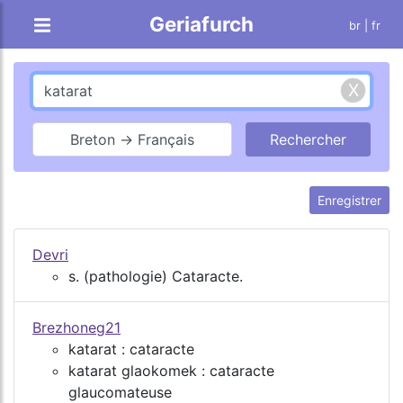
Geriafurch
br
| fr
Breton → Français
Enregistrer
Devri
s. (pathologie) Cataracte.
Brezhoneg21
katarat : cataracte
katarat glaokomek : cataracte
glaucomateuse