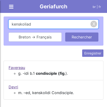
Geriafurch
br
| fr
Breton → Français
Enregistrer
Favereau
g. -idi b.1
condisciple (fig
.).
Devri
m. –ed, kenskolidi Condisciple.