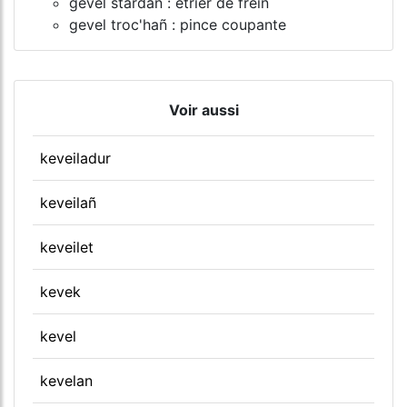
gevel stardañ : étrier de frein
gevel troc'hañ : pince coupante
Voir aussi
keveiladur
keveilañ
keveilet
kevek
kevel
kevelan