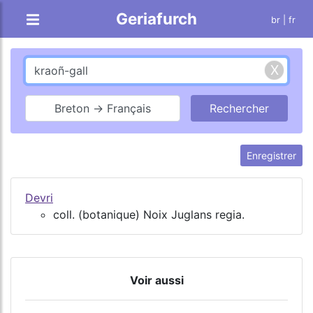
Geriafurch
br
| fr
Breton → Français
Enregistrer
Devri
coll. (botanique) Noix Juglans regia.
Voir aussi