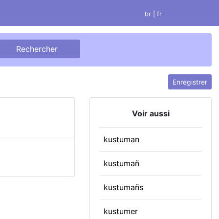
br
| fr
Enregistrer
Voir aussi
kustuman
kustumañ
kustumañs
kustumer