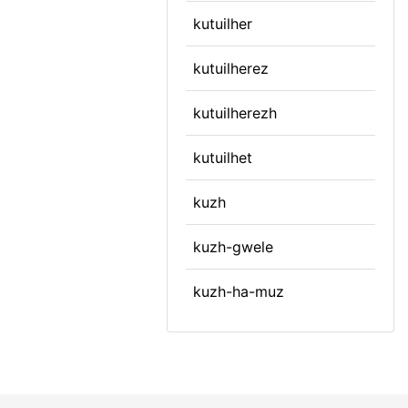
kutuilher
kutuilherez
kutuilherezh
kutuilhet
kuzh
kuzh-gwele
kuzh-ha-muz