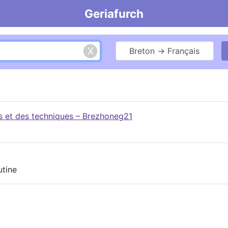
Geriafurch
Breton → Français
es et des techniques – Brezhoneg21
utine