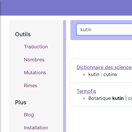
Outils
Traduction
Nombres
Dictionnaire des scienc
Mutations
kutin : cutine
Rimes
Termofis
Botanique
kutin
| c
Plus
Blog
Installation