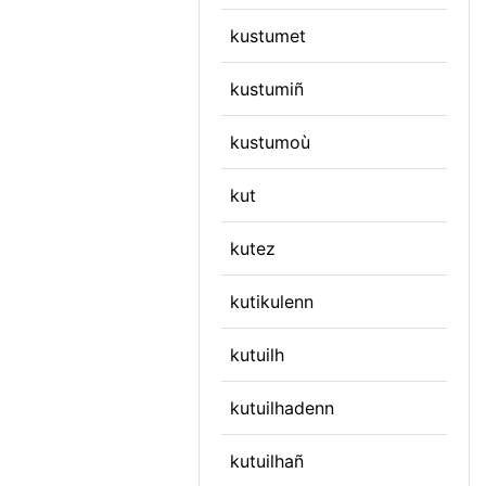
kustumet
kustumiñ
kustumoù
kut
kutez
kutikulenn
kutuilh
kutuilhadenn
kutuilhañ