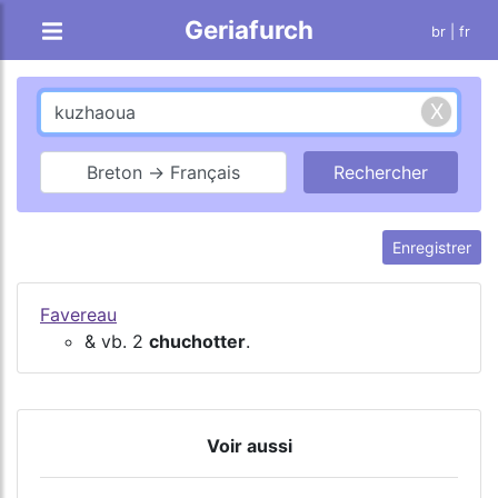
Geriafurch
br
| fr
Breton → Français
Enregistrer
Favereau
& vb. 2
chuchotter
.
Voir aussi