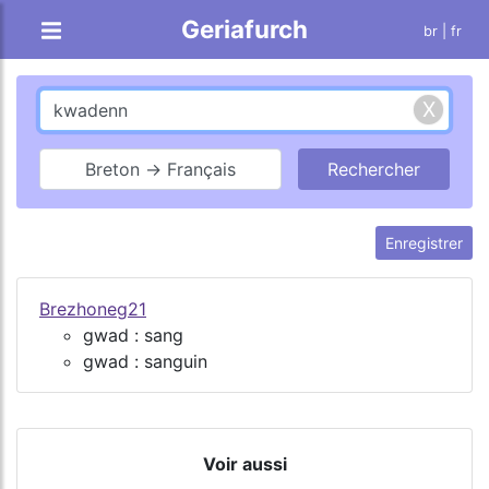
Geriafurch
br
| fr
Breton → Français
Enregistrer
Brezhoneg21
gwad : sang
gwad : sanguin
Voir aussi