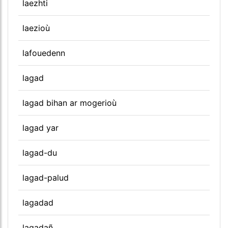
laezhti
laezioù
lafouedenn
lagad
lagad bihan ar mogerioù
lagad yar
lagad-du
lagad-palud
lagadad
lagadañ