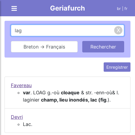
Geriafurch
br
| fr
Breton → Français
Enregistrer
Favereau
var
. LOAG g.-où
cloaque
& str. -enn-où& l.
laginier
champ, lieu inondés, lac (fig
.).
Devri
Lac.