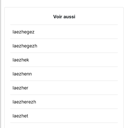
Voir aussi
laezhegez
laezhegezh
laezhek
laezhenn
laezher
laezherezh
laezhet