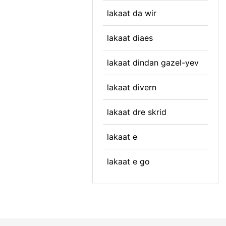
lakaat da wir
lakaat diaes
lakaat dindan gazel-yev
lakaat divern
lakaat dre skrid
lakaat e
lakaat e go