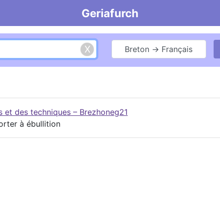
Geriafurch
Breton → Français
es et des techniques – Brezhoneg21
orter à ébullition