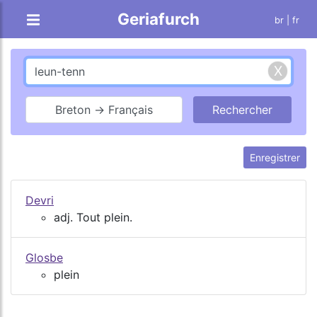
Geriafurch
br
| fr
Breton → Français
Enregistrer
Devri
adj. Tout plein.
Glosbe
plein