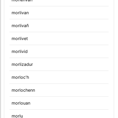
morlivan
morlivañ
morlivet
morlivid
morlizadur
morloc'h
morlochenn
morlouan
morlu