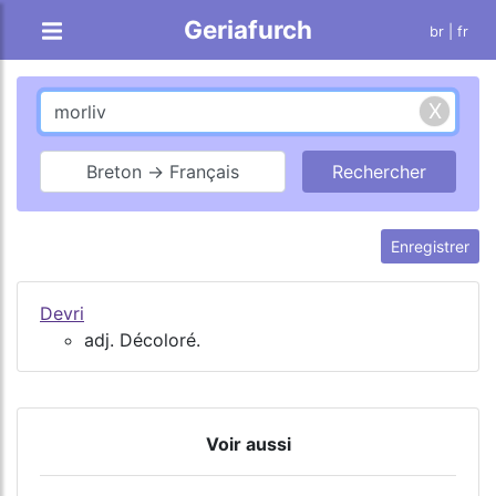
Geriafurch
br
| fr
Breton → Français
Enregistrer
Devri
adj. Décoloré.
Voir aussi