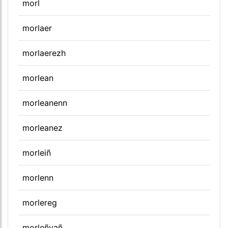
morl
morlaer
morlaerezh
morlean
morleanenn
morleanez
morleiñ
morlenn
morlereg
morleñvañ