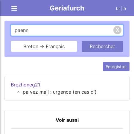
Geriafurch
br
| fr
Breton → Français
Enregistrer
Brezhoneg21
pa vez mall : urgence (en cas d')
Voir aussi