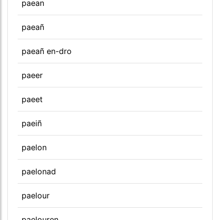
paean
paeañ
paeañ en-dro
paeer
paeet
paeiñ
paelon
paelonad
paelour
paelouren