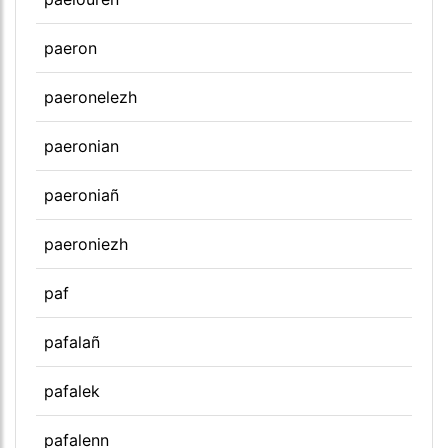
paeron
paeronelezh
paeronian
paeroniañ
paeroniezh
paf
pafalañ
pafalek
pafalenn