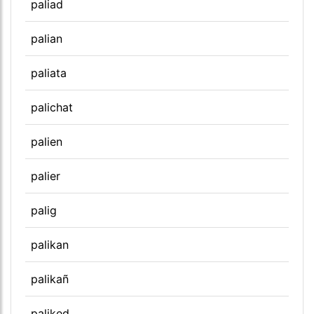
paliad
palian
paliata
palichat
palien
palier
palig
palikan
palikañ
paliked