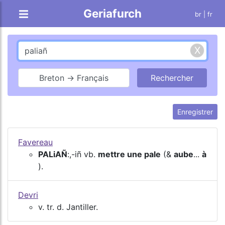
Geriafurch
br
| fr
Breton → Français
Enregistrer
Favereau
PALiAÑ
:,-iñ vb.
mettre une pale
(&
aube
...
à
).
Devri
v. tr. d. Jantiller.