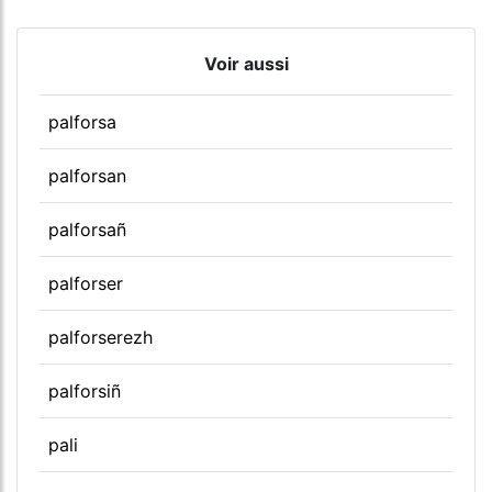
Voir aussi
palforsa
palforsan
palforsañ
palforser
palforserezh
palforsiñ
pali