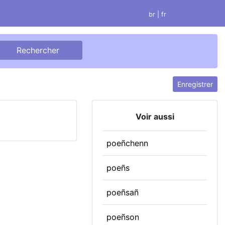
br
| fr
Enregistrer
Voir aussi
poeñchenn
poeñs
poeñsañ
poeñson