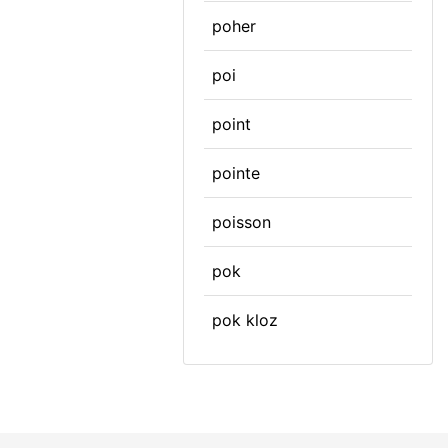
poher
poi
point
pointe
poisson
pok
pok kloz