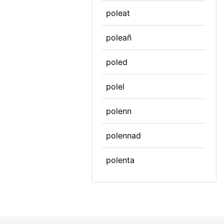
poleat
poleañ
poled
polel
polenn
polennad
polenta