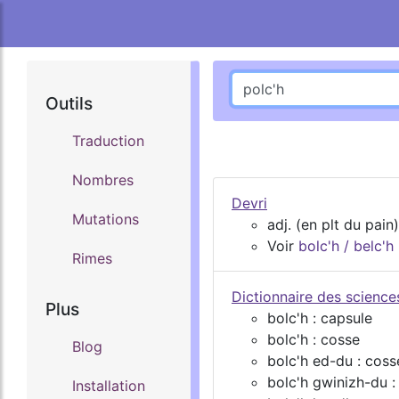
Outils
Traduction
Nombres
Devri
Mutations
adj. (en plt du pain)
Voir
bolc'h / belc'h
Rimes
Dictionnaire des scienc
Plus
bolc'h : capsule
bolc'h : cosse
Blog
bolc'h ed-du : coss
bolc'h gwinizh-du :
Installation