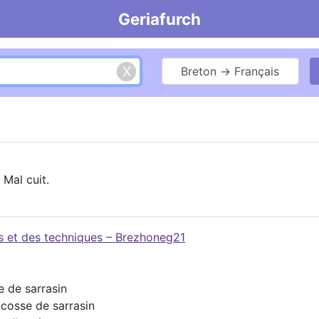
Geriafurch
Breton → Français
 Mal cuit.
es et des techniques – Brezhoneg21
e de sarrasin
 cosse de sarrasin