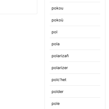
pokou
pokoù
pol
pola
polarizañ
polarizer
polc'het
polder
pole