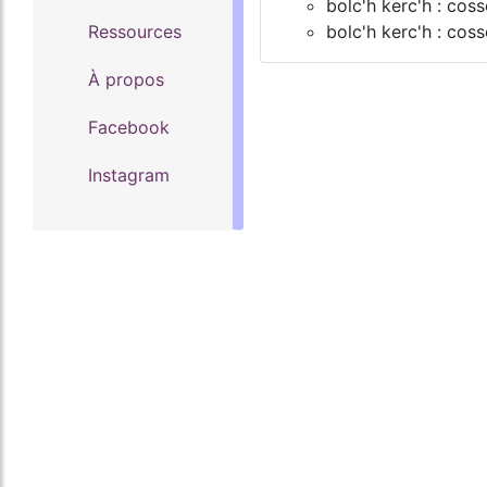
bolc'h kerc'h : cos
Ressources
bolc'h kerc'h : cos
À propos
Facebook
Instagram