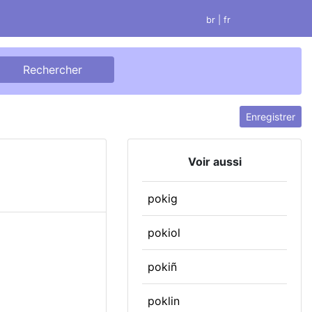
br
| fr
Enregistrer
Voir aussi
pokig
pokiol
pokiñ
poklin