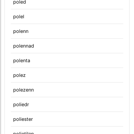
poled
polel
polenn
polennad
polenta
polez
polezenn
poliedr
poliester
polietilen