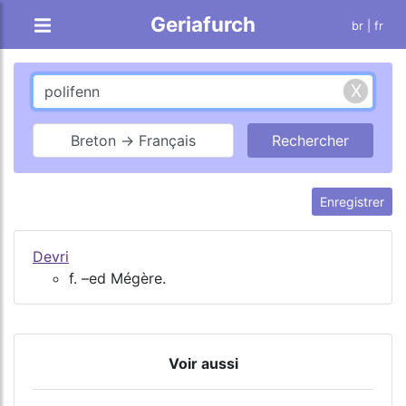
Geriafurch
br
| fr
Breton → Français
Enregistrer
Devri
f. –ed Mégère.
Voir aussi