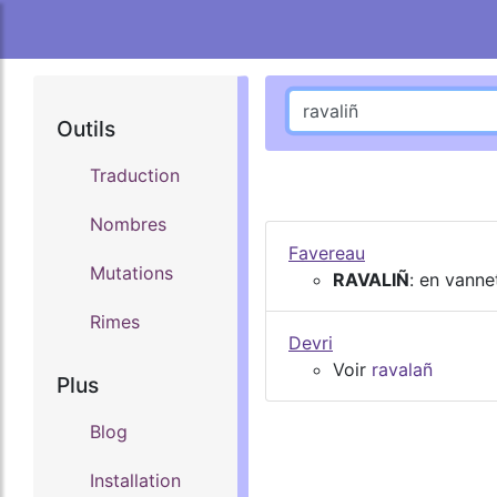
Outils
Traduction
Nombres
Favereau
Mutations
RAVALIÑ
: en vanne
Rimes
Devri
Voir
ravalañ
Plus
Blog
Installation