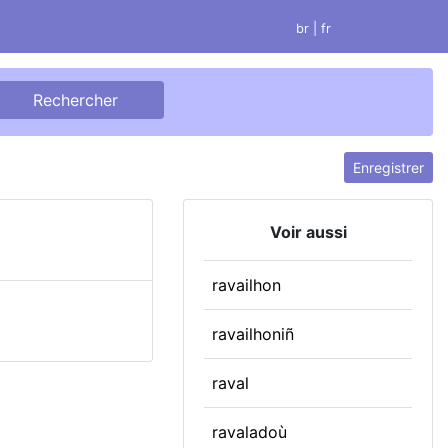
br
| fr
Enregistrer
Voir aussi
ravailhon
ravailhoniñ
raval
ravaladoù