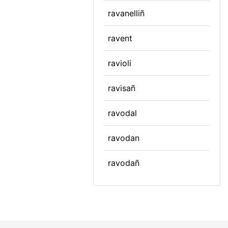
ravanelliñ
ravent
ravioli
ravisañ
ravodal
ravodan
ravodañ