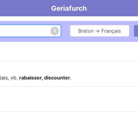
Geriafurch
Breton → Français
tais, vb.
rabaisser, discounter
.