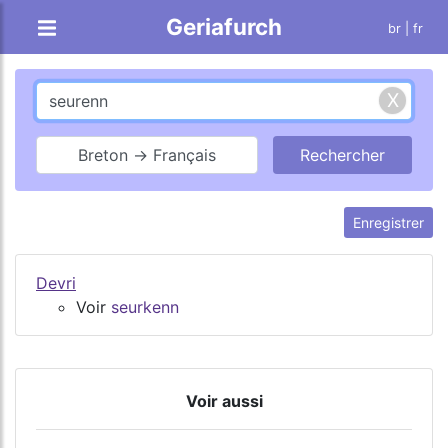
Geriafurch
br
| fr
Breton → Français
Enregistrer
Devri
Voir
seurkenn
Voir aussi