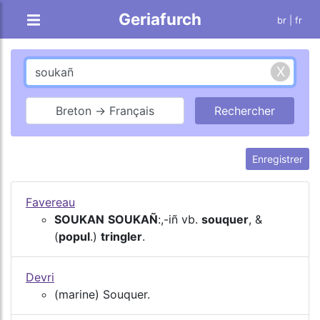
Geriafurch
br
| fr
Breton → Français
Enregistrer
Favereau
SOUKAN
SOUKAÑ
:,-iñ vb.
souquer
, &
(
popul
.)
tringler
.
Devri
(marine) Souquer.