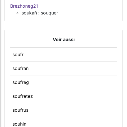
Brezhoneg21
soukañ : souquer
Voir aussi
soufr
soufrañ
soufreg
soufretez
soufrus
souhin