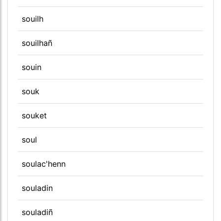
souilh
souilhañ
souin
souk
souket
soul
soulac'henn
souladin
souladiñ