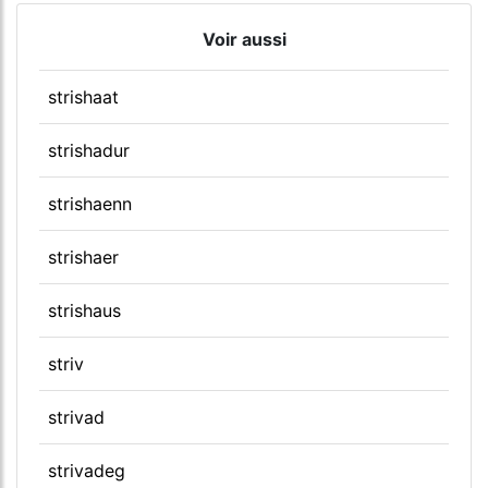
Voir aussi
strishaat
strishadur
strishaenn
strishaer
strishaus
striv
strivad
strivadeg