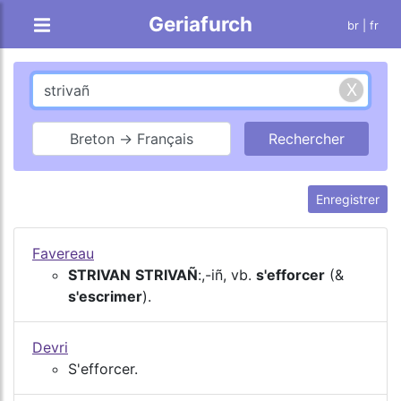
Geriafurch
br
| fr
Breton → Français
Enregistrer
Favereau
STRIVAN
STRIVAÑ
:,-iñ, vb.
s'efforcer
(&
s'escrimer
).
Devri
S'efforcer.