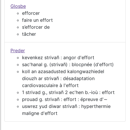
Glosbe
efforcer
faire un effort
s’efforcer de
tâcher
Preder
kevenkez strivañ : angor d'effort
sac'hanal g. (strivañ) : blocpnée (d'effort)
koll an azasadusted kalongwazhiedel
diouzh ar strivañ : désadaptation
cardiovasculaire à l'effort
1 strivad g., strivañ 2 ec'hen b.-ioù : effort
prouad g. strivañ : effort : épreuve d'∼
uswrez yud diwar strivañ : hyperthermie
maligne d'effort