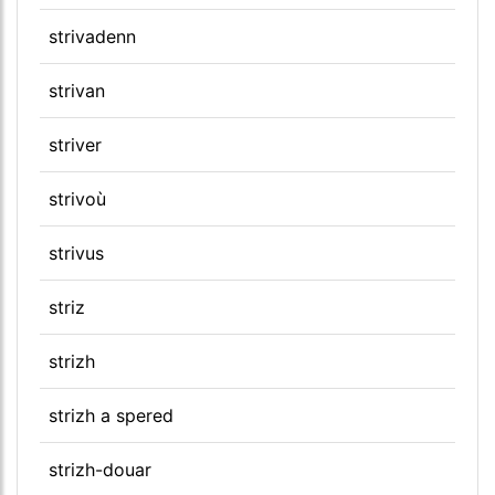
strivadenn
strivan
striver
strivoù
strivus
striz
strizh
strizh a spered
strizh-douar