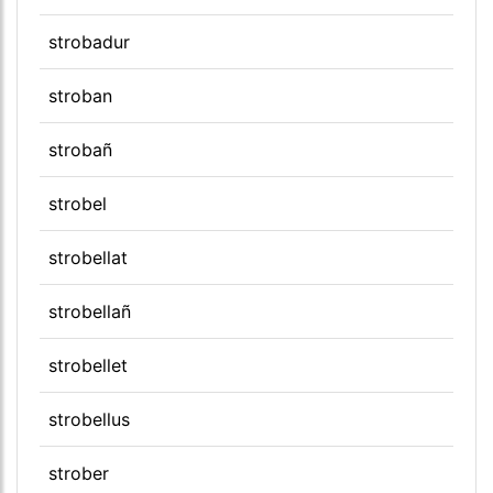
strobadur
stroban
strobañ
strobel
strobellat
strobellañ
strobellet
strobellus
strober