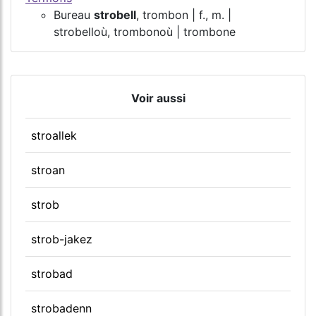
Bureau
strobell
, trombon | f., m. |
strobelloù, trombonoù | trombone
Voir aussi
stroallek
stroan
strob
strob-jakez
strobad
strobadenn