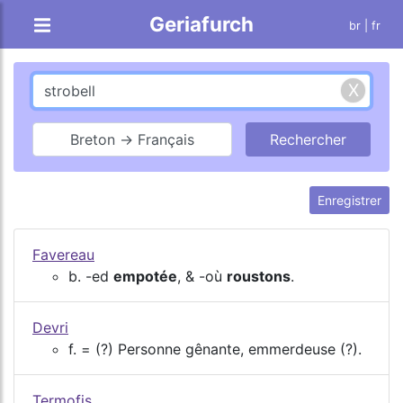
Geriafurch
br
| fr
Breton → Français
Enregistrer
Favereau
b. -ed
empotée
, & -où
roustons
.
Devri
f. = (?) Personne gênante, emmerdeuse (?).
Termofis