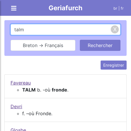
Geriafurch
br
| fr
Breton → Français
Enregistrer
Favereau
TALM
b. -où
fronde
.
Devri
f. –où Fronde.
Glosbe