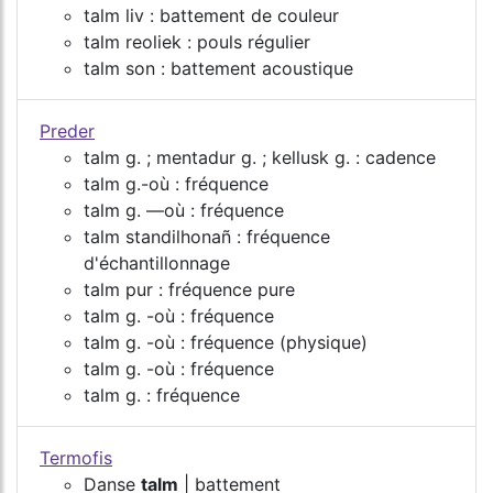
talm liv : battement de couleur
talm reoliek : pouls régulier
talm son : battement acoustique
Preder
talm g. ; mentadur g. ; kellusk g. : cadence
talm g.-où : fréquence
talm g. ―où : fréquence
talm standilhonañ : fréquence
d'échantillonnage
talm pur : fréquence pure
talm g. -où : fréquence
talm g. -où : fréquence (physique)
talm g. -où : fréquence
talm g. : fréquence
Termofis
Danse
talm
| battement