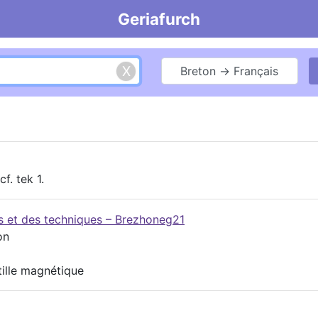
Geriafurch
Breton → Français
f. tek 1.
es et des techniques – Brezhoneg21
on
tille magnétique