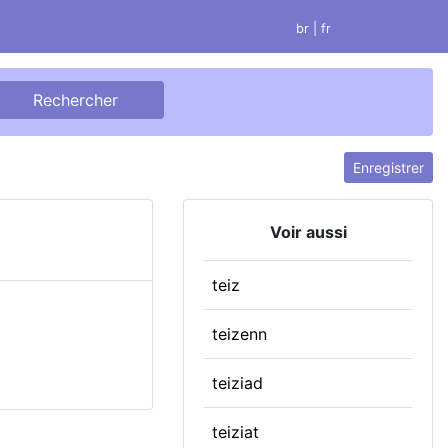
br
| fr
Enregistrer
Voir aussi
teiz
teizenn
teiziad
teiziat