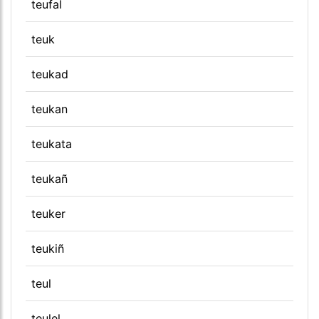
teufal
teuk
teukad
teukan
teukata
teukañ
teuker
teukiñ
teul
teulel