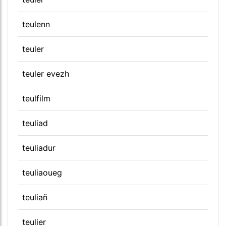
teulenn
teuler
teuler evezh
teulfilm
teuliad
teuliadur
teuliaoueg
teuliañ
teulier