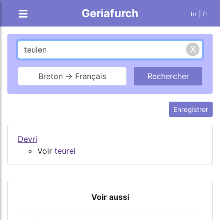
Geriafurch
br
| fr
Breton → Français
Enregistrer
Devri
Voir
teurel
Voir aussi