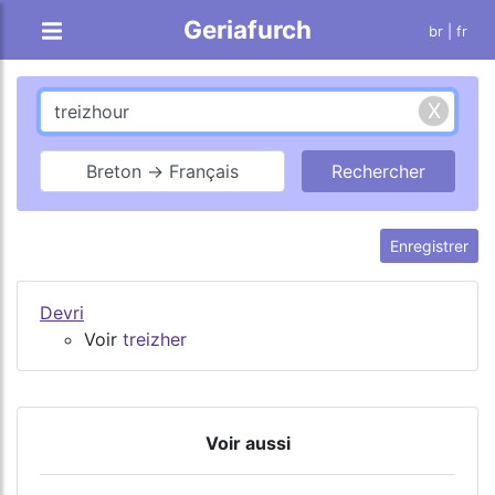
Geriafurch
br
| fr
Breton → Français
Enregistrer
Devri
Voir
treizher
Voir aussi