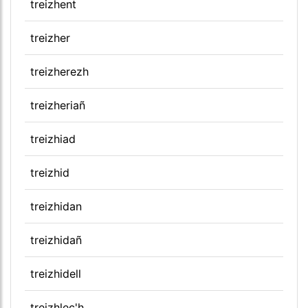
treizhent
treizher
treizherezh
treizheriañ
treizhiad
treizhid
treizhidan
treizhidañ
treizhidell
treizhlec'h