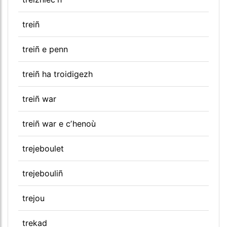
treiñ
treiñ e penn
treiñ ha troidigezh
treiñ war
treiñ war e cʼhenoù
trejeboulet
trejebouliñ
trejou
trekad