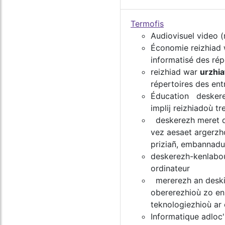
Termofis
Audiovisuel video 
Économie reizhiad
informatisé des rép
reizhiad war
urzhia
répertoires des ent
Éducation deskere
implij reizhiadoù tr
deskerezh meret 
vez aesaet argerzh
priziañ, embannadur
deskerezh-kenlabo
ordinateur
mererezh an desk
obererezhioù zo enn
teknologiezhioù ar 
Informatique adloc