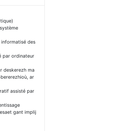
tique)
 système
 informatisé des
é par ordinateur
ur deskerezh ma
bererezhioù, ar
atif assisté par
entissage
esaet gant implij