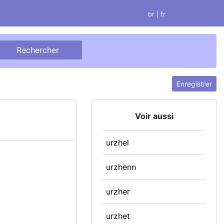
br
| fr
Enregistrer
Voir aussi
urzhel
urzhenn
urzher
urzhet