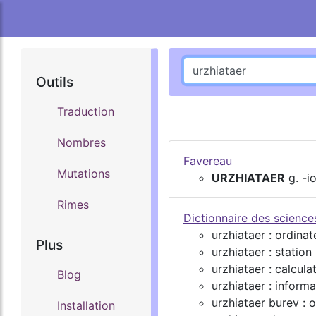
Outils
Traduction
Nombres
Favereau
Mutations
URZHIATAER
g. -i
Rimes
Dictionnaire des scienc
urzhiataer : ordinat
Plus
urzhiataer : station
urzhiataer : calcula
Blog
urzhiataer : inform
urzhiataer burev : 
Installation