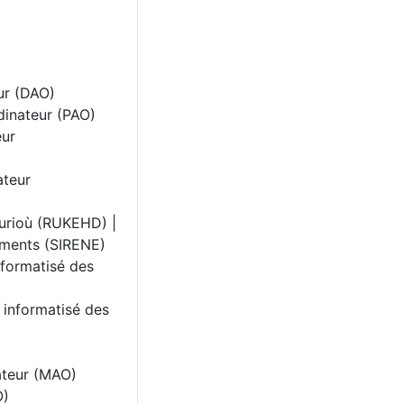
ur (DAO)
dinateur (PAO)
eur
ateur
urioù (RUKEHD) |
sements (SIRENE)
nformatisé des
 informatisé des
ateur (MAO)
O)