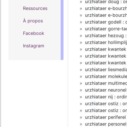
urzhiataer doug : o
Ressources
urzhiataer e-bourz
urzhiataer e-bourzh
À propos
urzhiataer godell :
urzhiataer gorre-ta
Facebook
urzhiataer hezoug :
urzhiataer hollimpli
Instagram
urzhiataer kwantek 
urzhiataer kwantek
urzhiataer kwantek 
urzhiataer liesmedi
urzhiataer molekule
urzhiataer multimed
urzhiataer neuronel
urzhiataer nij : ord
urzhiataer ostiz : o
urzhiataer ostiz : o
urzhiataer periferel 
urzhiataer personel 