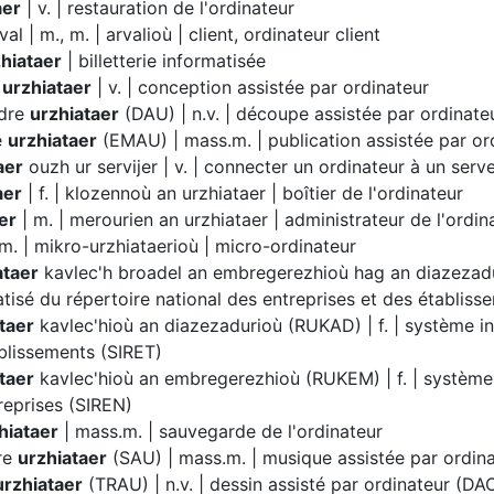
aer
| v. | restauration de l'ordinateur
al | m., m. | arvalioù | client, ordinateur client
hiataer
| billetterie informatisée
e
urzhiataer
| v. | conception assistée par ordinateur
 dre
urzhiataer
(DAU) | n.v. | découpe assistée par ordinate
e
urzhiataer
(EMAU) | mass.m. | publication assistée par or
aer
ouzh ur servijer | v. | connecter un ordinateur à un serv
aer
| f. | klozennoù an urzhiataer | boîtier de l'ordinateur
er
| m. | merourien an urzhiataer | administrateur de l'ordin
m. | mikro-urzhiataerioù | micro-ordinateur
ataer
kavlec'h broadel an embregerezhioù hag an diazezad
atisé du répertoire national des entreprises et des établis
taer
kavlec'hioù an diazezadurioù (RUKAD) | f. | système i
blissements (SIRET)
taer
kavlec'hioù an embregerezhioù (RUKEM) | f. | système
reprises (SIREN)
hiataer
| mass.m. | sauvegarde de l'ordinateur
re
urzhiataer
(SAU) | mass.m. | musique assistée par ordin
urzhiataer
(TRAU) | n.v. | dessin assisté par ordinateur (DA