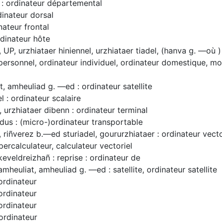
 : ordinateur départemental
dinateur dorsal
inateur frontal
rdinateur hôte
 UP, urzhiataer hiniennel, urzhiataer tiadel, (hanva g. ―où 
personnel, ordinateur individuel, ordinateur domestique, m
t, amheuliad g. ―ed : ordinateur satellite
l : ordinateur scalaire
, urzhiataer dibenn : ordinateur terminal
us : (micro-)ordinateur transportable
, riñverez b.―ed sturiadel, goururzhiataer : ordinateur vecto
percalculateur, calculateur vectoriel
keveldreizhañ : reprise : ordinateur de
mheuliat, amheuliad g. ―ed : satellite, ordinateur satellite
 ordinateur
 ordinateur
 ordinateur
 ordinateur