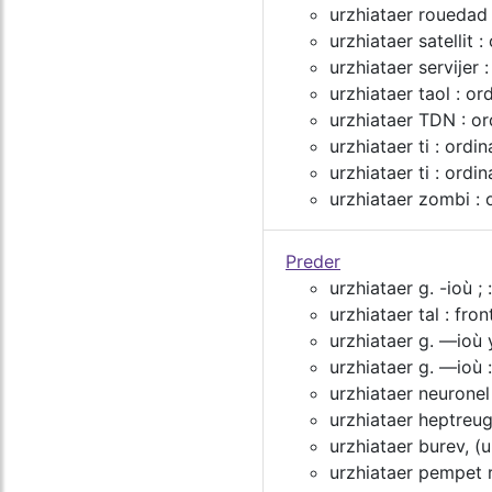
urzhiataer rouedad 
urzhiataer satellit :
urzhiataer servijer 
urzhiataer taol : o
urzhiataer TDN : o
urzhiataer ti : ordin
urzhiataer ti : ord
urzhiataer zombi :
Preder
urzhiataer g. -ioù ; 
urzhiataer tal : fron
urzhiataer g. ―ioù y
urzhiataer g. ―ioù 
urzhiataer neuronel
urzhiataer heptreug
urzhiataer burev, (
urzhiataer pempet 