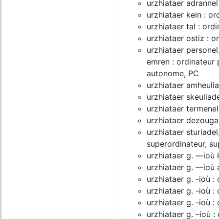
urzhiataer adrannel
urzhiataer kein : or
urzhiataer tal : ord
urzhiataer ostiz : o
urzhiataer personel,
emren : ordinateur 
autonome, PC
urzhiataer amheulia
urzhiataer skeuliade
urzhiataer termenel
urzhiataer dezougad
urzhiataer sturiadel
superordinateur, su
urzhiataer g. ―ioù 
urzhiataer g. ―ioù a
urzhiataer g. -ioù :
urzhiataer g. -ioù :
urzhiataer g. -ioù :
urzhiataer g. –ioù :