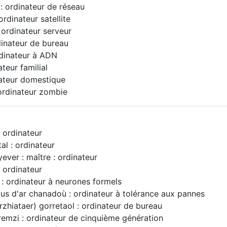
: ordinateur de réseau
 ordinateur satellite
: ordinateur serveur
rdinateur de bureau
rdinateur à ADN
ateur familial
inateur domestique
 ordinateur zombie
: ordinateur
tal : ordinateur
ever : maître : ordinateur
: ordinateur
 : ordinateur à neurones formels
us d'ar chanadoù : ordinateur à tolérance aux pannes
urzhiataer) gorretaol : ordinateur de bureau
remzi : ordinateur de cinquième génération