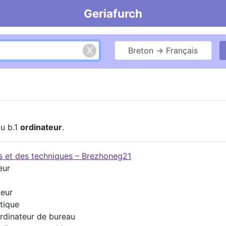
Geriafurch
Breton → Français
ou b.1
ordinateur
.
es et des techniques – Brezhoneg21
eur
teur
atique
ordinateur de bureau