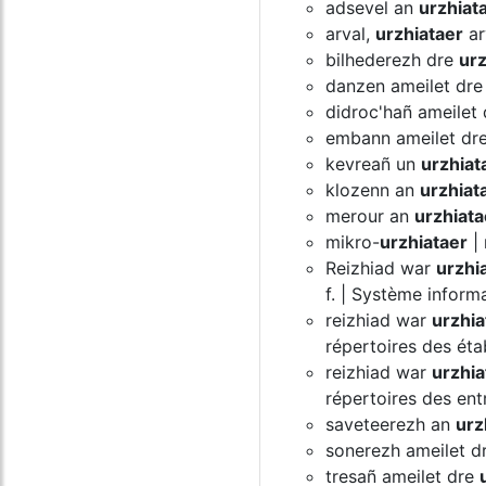
adsevel an
urzhiat
arval,
urzhiataer
arv
bilhederezh dre
urz
danzen ameilet dr
didroc'hañ ameilet
embann ameilet dr
kevreañ un
urzhiat
klozenn an
urzhiat
merour an
urzhiata
mikro-
urzhiataer
| 
Reizhiad war
urzhi
f. | Système inform
reizhiad war
urzhia
répertoires des éta
reizhiad war
urzhia
répertoires des ent
saveteerezh an
urz
sonerezh ameilet d
tresañ ameilet dre