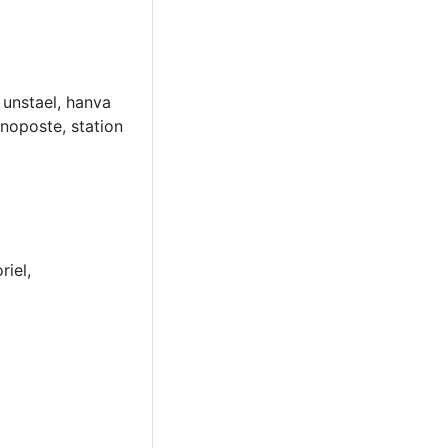
) unstael, hanva
onoposte, station
riel,