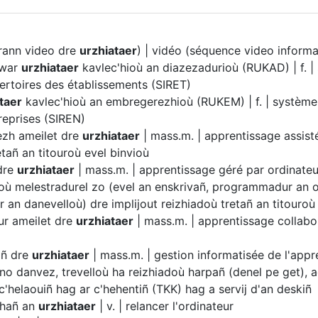
(rann video dre
urzhiataer
) | vidéo (séquence video informa
 war
urzhiataer
kavlec'hioù an diazezadurioù (RUKAD) | f. |
ertoires des établissements (SIRET)
taer
kavlec'hioù an embregerezhioù (RUKEM) | f. | système
reprises (SIREN)
zh ameilet dre
urzhiataer
| mass.m. | apprentissage assist
etañ an titouroù evel binvioù
dre
urzhiataer
| mass.m. | apprentissage géré par ordinate
où melestradurel zo (evel an enskrivañ, programmadur an o
 an danevelloù) dre implijout reizhiadoù tretañ an titouroù
ur ameilet dre
urzhiataer
| mass.m. | apprentissage collabor
iñ dre
urzhiataer
| mass.m. | gestion informatisée de l'appr
o danvez, trevelloù ha reizhiadoù harpañ (denel pe get), a
c'helaouiñ hag ar c'hehentiñ (TKK) hag a servij d'an deskiñ
'hañ an
urzhiataer
| v. | relancer l'ordinateur