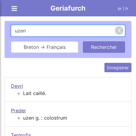
Geriafurch
br
| fr
Breton → Français
Enregistrer
Devri
Lait caillé.
Preder
uzen g. : colostrum
Termofis