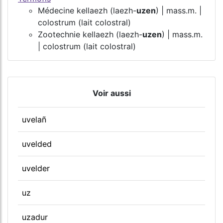
Médecine kellaezh (laezh-
uzen
) | mass.m. |
colostrum (lait colostral)
Zootechnie kellaezh (laezh-
uzen
) | mass.m.
| colostrum (lait colostral)
Voir aussi
uvelañ
uvelded
uvelder
uz
uzadur