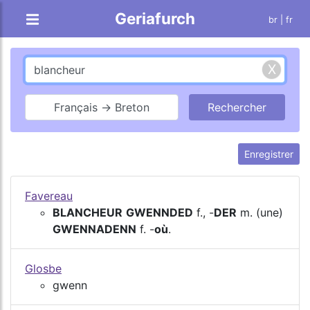
Geriafurch
br
| fr
Français → Breton
Enregistrer
Favereau
BLANCHEUR
GWENNDED
f., -
DER
m. (une)
GWENNADENN
f. -
où
.
Glosbe
gwenn