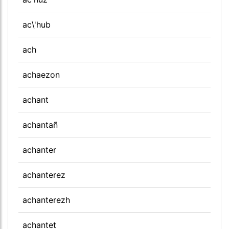
ac\'hub
ach
achaezon
achant
achantañ
achanter
achanterez
achanterezh
achantet