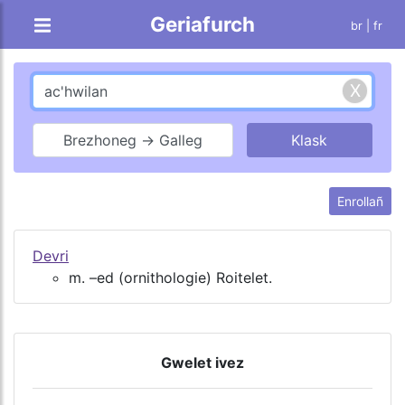
Geriafurch
br |
fr
Brezhoneg → Galleg
Enrollañ
Devri
m. –ed (ornithologie) Roitelet.
Gwelet ivez