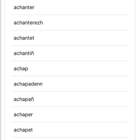
achanter
achanterezh
achantet
achantiñ
achap
achapadenn
achapañ
achaper
achapet