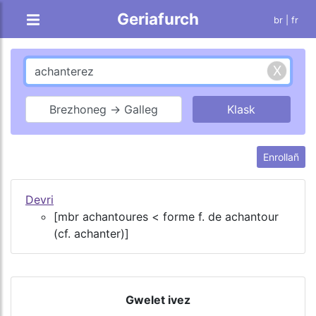
Geriafurch
br |
fr
Brezhoneg → Galleg
Enrollañ
Devri
[mbr achantoures < forme f. de achantour
(cf. achanter)]
Gwelet ivez