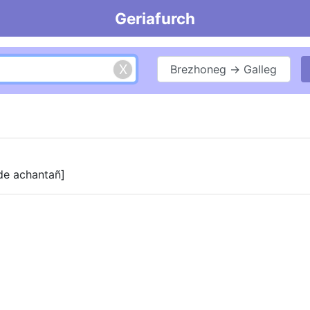
Geriafurch
Brezhoneg → Galleg
 de achantañ]