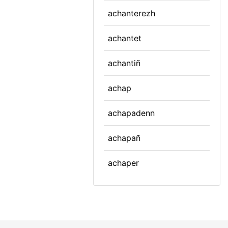
achanterezh
achantet
achantiñ
achap
achapadenn
achapañ
achaper