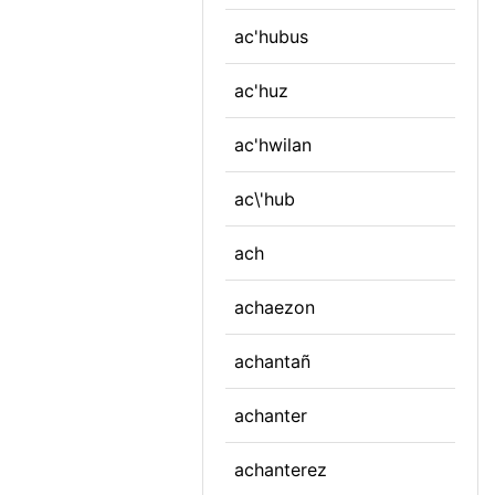
ac'hubus
ac'huz
ac'hwilan
ac\'hub
ach
achaezon
achantañ
achanter
achanterez