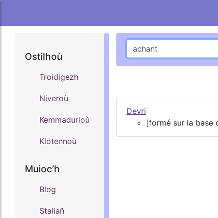
Ostilhoù
Troidigezh
Niveroù
Devri
Kemmadurioù
[formé sur la base
Klotennoù
Muiocʼh
Blog
Staliañ