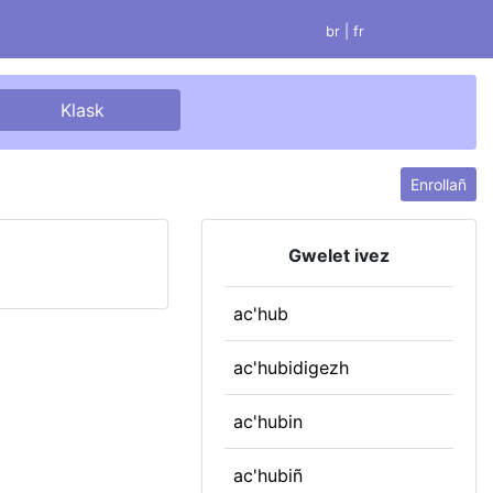
br |
fr
Enrollañ
Gwelet ivez
ac'hub
ac'hubidigezh
ac'hubin
ac'hubiñ