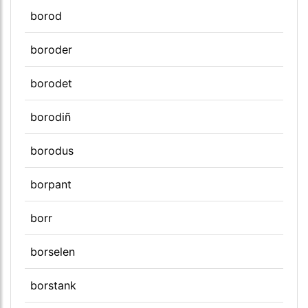
borod
boroder
borodet
borodiñ
borodus
borpant
borr
borselen
borstank