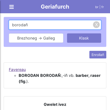
Geriafurch
br |
fr
Brezhoneg → Galleg
Enrollañ
Favereau
BORODAN
BORODAÑ
:,-iñ vb.
barber, raser
(fig
.).
Gwelet ivez