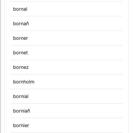
bornal
bornañ
borner
bornet
bornez
bornholm
bornial
borniañ
bornier