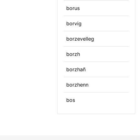
borus
borvig
borzevelleg
borzh
borzhañ
borzhenn
bos