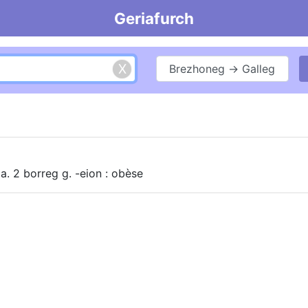
Geriafurch
Brezhoneg → Galleg
aa. 2 borreg g. -eion : obèse