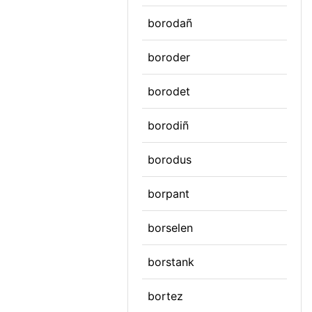
borodañ
boroder
borodet
borodiñ
borodus
borpant
borselen
borstank
bortez