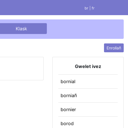
br |
fr
Enrollañ
Gwelet ivez
bornial
borniañ
bornier
borod