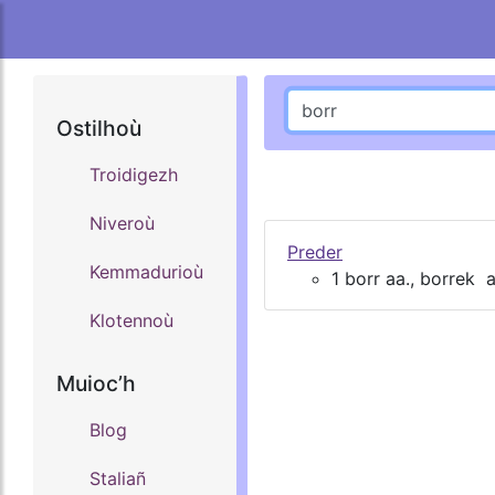
Ostilhoù
Troidigezh
Niveroù
Preder
Kemmadurioù
1 borr aa., borrek 
Klotennoù
Muiocʼh
Blog
Staliañ