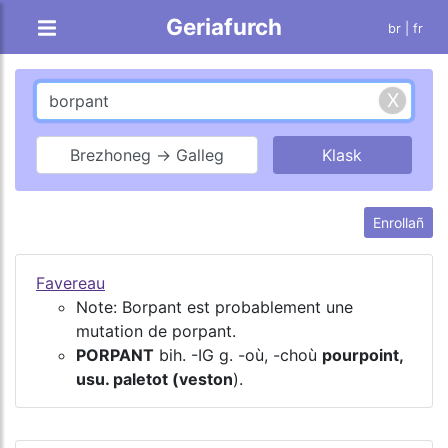
Geriafurch
br |
fr
Brezhoneg → Galleg
Enrollañ
Favereau
Note: Borpant est probablement une
mutation de porpant.
PORPANT
bih. -IG g. -où, -choù
pourpoint,
usu. paletot (veston
).