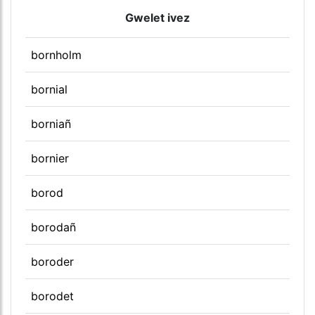
Gwelet ivez
bornholm
bornial
borniañ
bornier
borod
borodañ
boroder
borodet