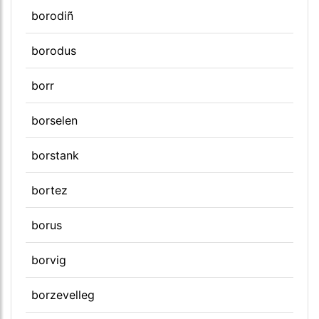
borodiñ
borodus
borr
borselen
borstank
bortez
borus
borvig
borzevelleg