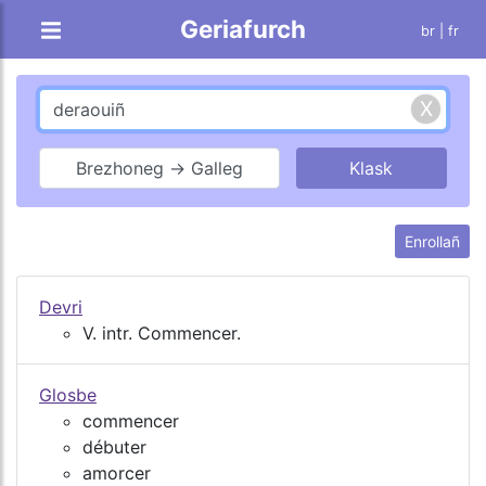
Geriafurch
br |
fr
Brezhoneg → Galleg
Enrollañ
Devri
V. intr. Commencer.
Glosbe
commencer
débuter
amorcer