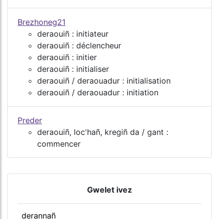
Brezhoneg21
deraouiñ : initiateur
deraouiñ : déclencheur
deraouiñ : initier
deraouiñ : initialiser
deraouiñ / deraouadur : initialisation
deraouiñ / deraouadur : initiation
Preder
deraouiñ, loc'hañ, kregiñ da / gant :
commencer
Gwelet ivez
derannañ