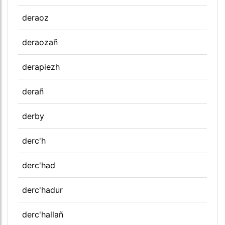
deraoz
deraozañ
derapiezh
derañ
derby
derc'h
derc'had
derc'hadur
derc'hallañ