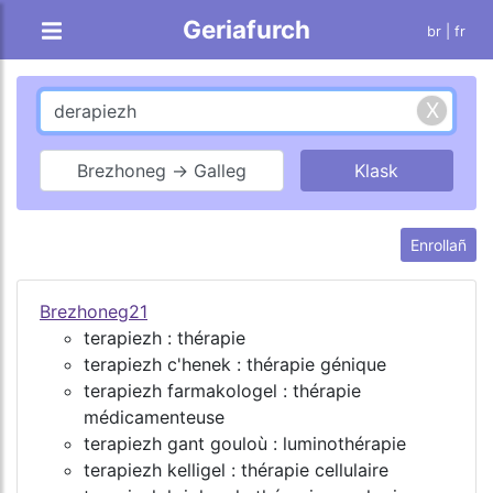
Geriafurch
br |
fr
Brezhoneg → Galleg
Enrollañ
Brezhoneg21
terapiezh : thérapie
terapiezh c'henek : thérapie génique
terapiezh farmakologel : thérapie
médicamenteuse
terapiezh gant gouloù : luminothérapie
terapiezh kelligel : thérapie cellulaire