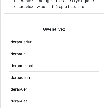
terapiezh kriologel : thérapie cryologique
terapiezh wiadel : thérapie tissulaire
Gwelet ivez
deraouadur
deraouek
deraouekaat
deraouenn
deraouer
deraouet