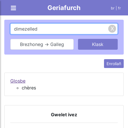
Geriafurch
br |
fr
Brezhoneg → Galleg
Enrollañ
Glosbe
chères
Gwelet ivez