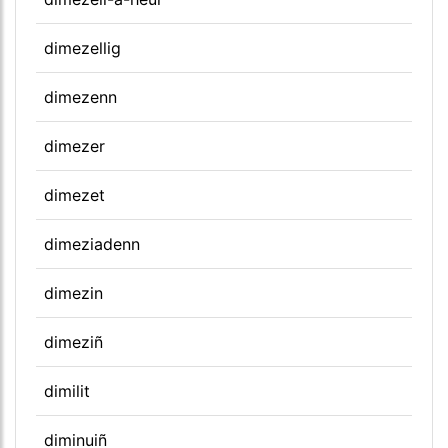
dimezellig
dimezenn
dimezer
dimezet
dimeziadenn
dimezin
dimeziñ
dimilit
diminuiñ