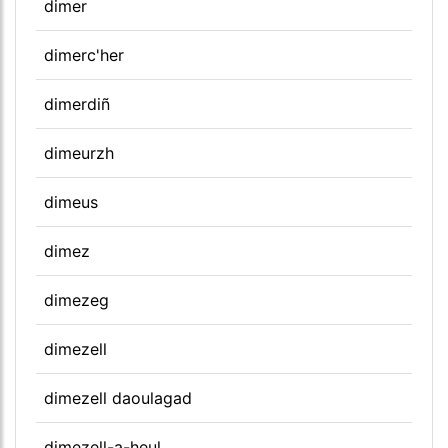
dimer
dimerc'her
dimerdiñ
dimeurzh
dimeus
dimez
dimezeg
dimezell
dimezell daoulagad
dimezell-a-heul