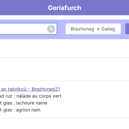
Geriafurch
Brezhoneg → Galleg
g an teknikoù – Brezhoneg21
d ruz : naïade au corps vert
t glas : ischnure naine
 glas : agrion nain