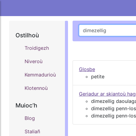
Ostilhoù
Troidigezh
Niveroù
Glosbe
Kemmadurioù
petite
Klotennoù
Geriadur ar skiantoù ha
dimezellig daoulaga
Muiocʼh
dimezellig penn-los
dimezellig penn-lost
Blog
Staliañ