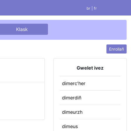
br |
fr
Enrollañ
Gwelet ivez
dimerc'her
dimerdiñ
dimeurzh
dimeus