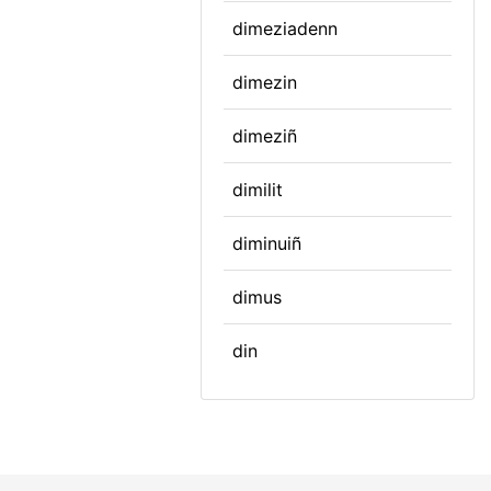
dimeziadenn
dimezin
dimeziñ
dimilit
diminuiñ
dimus
din