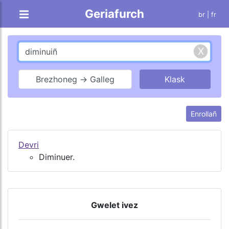
Geriafurch
br |
fr
Brezhoneg → Galleg
Enrollañ
Devri
Diminuer.
Gwelet ivez