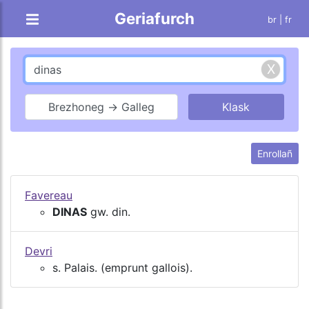
Geriafurch
br |
fr
Brezhoneg → Galleg
Enrollañ
Favereau
DINAS
gw. din.
Devri
s. Palais. (emprunt gallois).