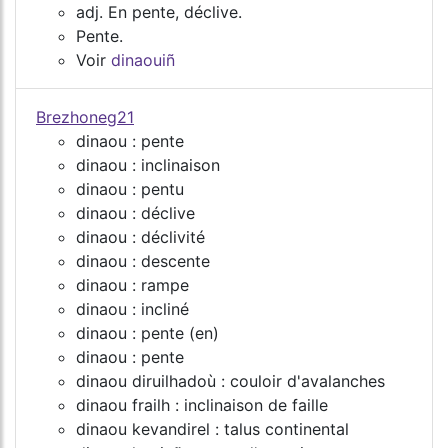
adj. En pente, déclive.
Pente.
Voir
dinaouiñ
Brezhoneg21
dinaou : pente
dinaou : inclinaison
dinaou : pentu
dinaou : déclive
dinaou : déclivité
dinaou : descente
dinaou : rampe
dinaou : incliné
dinaou : pente (en)
dinaou : pente
dinaou diruilhadoù : couloir d'avalanches
dinaou frailh : inclinaison de faille
dinaou kevandirel : talus continental