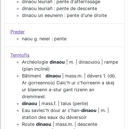
dinaou leuriañ : pente d'atterrissage
dinaou leuriañ : pente de descente
dinaou un eeunenn : pente d'une droite
Preder
naou g. neier : pente
Termofis
Archéologie
dinaou
| m. | dinaouioù | rampe
(plan incliné)
Bâtiment
dinaou
| mass.m. | dévers 1. (db.
Ar gorreennoù) Dalc'h ur c'horreenn a skej
ur blaenenn a-stur gant rizenn an
dremmwel.
dinaou
| mass.f. | talus (pente)
Eau savlec'h dour ar c'han-
dinaou
| m. |
station des eaux du déversoir
Route
dinaou
| mass.m. | descente