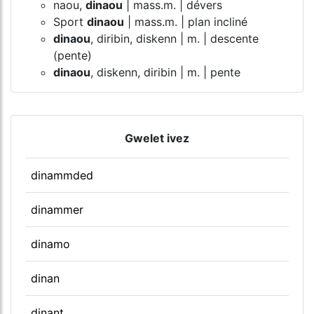
naou,
dinaou
| mass.m. | dévers
Sport
dinaou
| mass.m. | plan incliné
dinaou
, diribin, diskenn | m. | descente
(pente)
dinaou
, diskenn, diribin | m. | pente
Gwelet ivez
dinammded
dinammer
dinamo
dinan
dinant