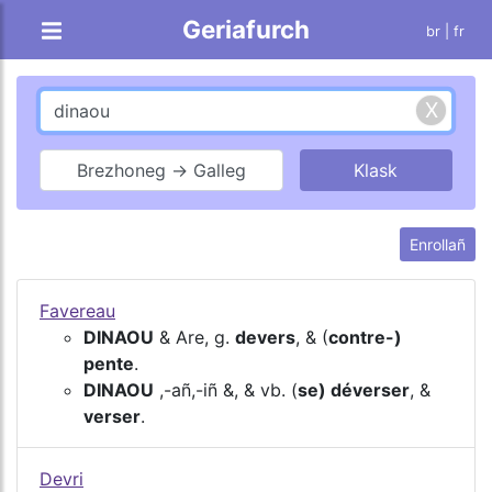
Geriafurch
br |
fr
Brezhoneg → Galleg
Enrollañ
Favereau
DINAOU
& Are, g.
devers
, & (
contre-)
pente
.
DINAOU
,-añ,-iñ &, & vb. (
se) déverser
, &
verser
.
Devri