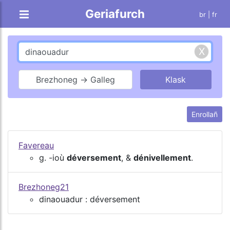
Geriafurch
br |
fr
Brezhoneg → Galleg
Enrollañ
Favereau
g. -ioù
déversement
, &
dénivellement
.
Brezhoneg21
dinaouadur : déversement