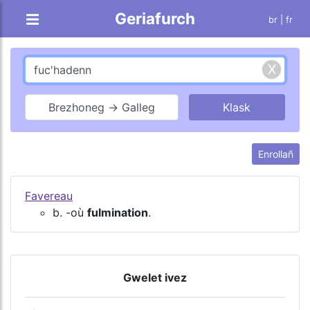
Geriafurch
br |
fr
Brezhoneg → Galleg
Enrollañ
Favereau
b. -où
fulmination
.
Gwelet ivez