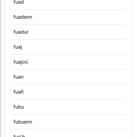
fuad
fuadenn
fuadur
fuaj
fuajoù
fuan
fuañ
fubu
fubuenn
fuc'h